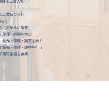
螺子工業入社
ール工業所に入社
学ぶ）
学ぶ（石塚良に師事）
にて修理・調整を学ぶ
し、制作・修理・調整を学ぶ
にて販売・修理・調整を行う
に松尾弦楽器を創業