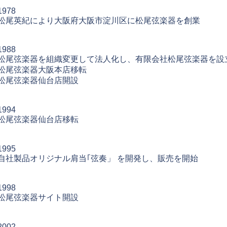
​1978
松尾英紀により大阪府大阪市淀川区に松尾弦楽器を創業
1988
松尾弦楽器を組織変更して法人化し、有限会社松尾弦楽器を設
松尾弦楽器大阪本店移転
松尾弦楽器仙台店開設
1994
松尾弦楽器仙台店移転
1995
自社製品オリジナル肩当｢弦奏」 を開発し、販売を開始
1998
松尾弦楽器サイト開設
2002