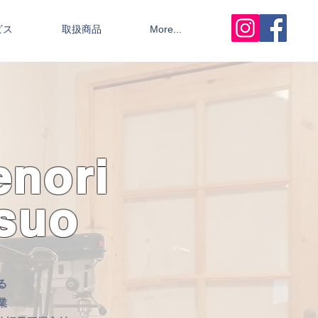
ビス
取扱商品
More...
enori
tsuo
る
業